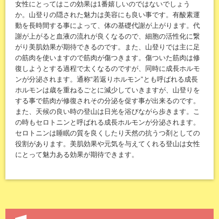
女性にとってはこの効果は1番嬉しいのではないでしょう
か。山登りの隠された魅力は美容にも良い事です。有酸素運
動を長時間する事によって、体の基礎代謝が上がります。代
謝が上がると血液の流れが良くなるので、細胞の活性化に繋
がり美肌効果が期待できるのです。また、山登りでは主に足
の筋肉を使いますので筋肉が傷つきます。傷ついた筋肉は修
復しようとする過程で太くなるのですが、同時に成長ホルモ
ンが分泌されます。通称“若返りホルモン”とも呼ばれる成長
ホルモンは歳を重ねるごとに減少していきますが、山登りを
する事で筋肉が修復されその分泌を促す事が出来るのです。
また、天候の良い時の登山は日光を浴びながら歩きます。こ
の時もセロトニンと呼ばれる成長ホルモンが分泌されます。
セロトニンは睡眠の質を良くしたり天然の抗うつ剤としての
役割があります。美肌効果や元気を与えてくれる登山は女性
にとって魅力ある効果が期待できます。